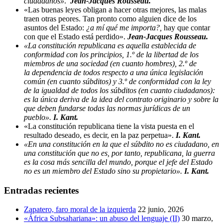
ciudadanos»
.
Jean-Jacques Rousseau.
«Las buenas leyes obligan a hacer otras mejores, las malas
traen otras peores. Tan pronto como alguien dice de los
asuntos del Estado:
¿a mí qué me importa?,
hay que contar
con que el Estado está perdido».
Jean-Jacques Rousseau.
«La constitución republicana es aquella establecida de
conformidad con los principios, 1.º de la libertad de los
miembros de una sociedad (en cuanto hombres), 2.º de
la dependencia de todos respecto a una única legislación
común (en cuanto súbditos) y 3.º de conformidad con la ley
de la igualdad de todos los súbditos (en cuanto ciudadanos):
es la única deriva de la idea del contrato originario y sobre la
que deben fundarse todas las normas jurídicas de un
pueblo».
I. Kant.
«La constitución republicana tiene la vista puesta en el
resultado deseado, es decir, en la paz perpetua».
I. Kant.
«En una constitución en la que el súbdito no es ciudadano, en
una constitución que no es, por tanto, republicana, la guerra
es la cosa más sencilla del mundo, porque el jefe del Estado
no es un miembro del Estado sino su propietario».
I. Kant.
Entradas recientes
Zapatero, faro moral de la izquierda
22 junio, 2026
«África Subsahariana»: un abuso del lenguaje (II)
30 marzo,