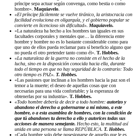
príncipe sepa actuar según convenga, como bestia o como
hombre».
Maquiavelo
.
«El príncipe fácilemnte se vuelve tiránico, la aristocracia con
facilidad evoluciona en oligarquía, y el gobierno popular se
convierte en licencioso sin dificultad».
Maquiavelo.
«La naturaleza ha hecho a los hombres tan iguales en sus
facultades corporales y mentales que… la diferencia entre
hombre y hombre no es lo bastante considerable como para
que uno de ellos pueda reclamar para sí beneficio alguno que
no pueda el otro pretender tanto como él».
T. Hobbes.
«La naturaleza de la guerra no consiste en el hecho de la
lucha, sino en la disposición conocida hacia ella, durante
todo el tiempo en que no hay seguridad de lo contrario: Todo
otro tiempo es PAZ».
T. Hobbes.
«Las pasiones que inclinan a los hombres hacia la paz son el
temor a la muerte; el deseo de aquellas cosas que con
necesarias para una vida confortable; y la esperanza de
obtenerlas por su industria».
T. Hobbes.
«Todo hombre debería de decir a todo hombre:
autorizo y
abandono el derecho a gobernarme a mí mismo, a este
hombre, o a esta asamblea de hombres, con la condición de
que tú abandones tu derecho a ello y autorices todas sus
acciones de manera semejante.
Hecho esto, la multitud así
unida en una persona se llama REPÚBLICA.
T. Hobbes.
«Cada hombre solo debe posesionarse de aquello que le es