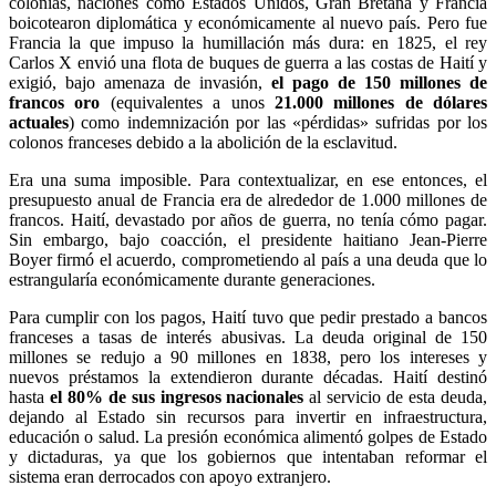
colonias, naciones como Estados Unidos, Gran Bretaña y Francia
boicotearon diplomática y económicamente al nuevo país. Pero fue
Francia la que impuso la humillación más dura: en 1825, el rey
Carlos X envió una flota de buques de guerra a las costas de Haití y
exigió, bajo amenaza de invasión,
el pago de 150 millones de
francos oro
(equivalentes a unos
21.000 millones de dólares
actuales
) como indemnización por las «pérdidas» sufridas por los
colonos franceses debido a la abolición de la esclavitud.
Era una suma imposible. Para contextualizar, en ese entonces, el
presupuesto anual de Francia era de alrededor de 1.000 millones de
francos. Haití, devastado por años de guerra, no tenía cómo pagar.
Sin embargo, bajo coacción, el presidente haitiano Jean-Pierre
Boyer firmó el acuerdo, comprometiendo al país a una deuda que lo
estrangularía económicamente durante generaciones.
Para cumplir con los pagos, Haití tuvo que pedir prestado a bancos
franceses a tasas de interés abusivas. La deuda original de 150
millones se redujo a 90 millones en 1838, pero los intereses y
nuevos préstamos la extendieron durante décadas. Haití destinó
hasta
el 80% de sus ingresos nacionales
al servicio de esta deuda,
dejando al Estado sin recursos para invertir en infraestructura,
educación o salud. La presión económica alimentó golpes de Estado
y dictaduras, ya que los gobiernos que intentaban reformar el
sistema eran derrocados con apoyo extranjero.