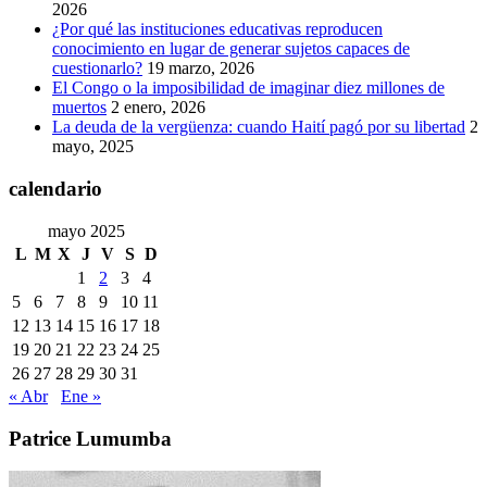
2026
¿Por qué las instituciones educativas reproducen
conocimiento en lugar de generar sujetos capaces de
cuestionarlo?
19 marzo, 2026
El Congo o la imposibilidad de imaginar diez millones de
muertos
2 enero, 2026
La deuda de la vergüenza: cuando Haití pagó por su libertad
2
mayo, 2025
calendario
mayo 2025
L
M
X
J
V
S
D
1
2
3
4
5
6
7
8
9
10
11
12
13
14
15
16
17
18
19
20
21
22
23
24
25
26
27
28
29
30
31
« Abr
Ene »
Patrice Lumumba