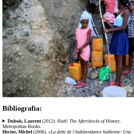
Bibliografía:
Dubois, Laurent
(2012).
Haití: The Aftershocks of History
.
Metropolitan Books.
Hector, Michel
(2006).
«La dette de l’indépendance haïtienne: Une