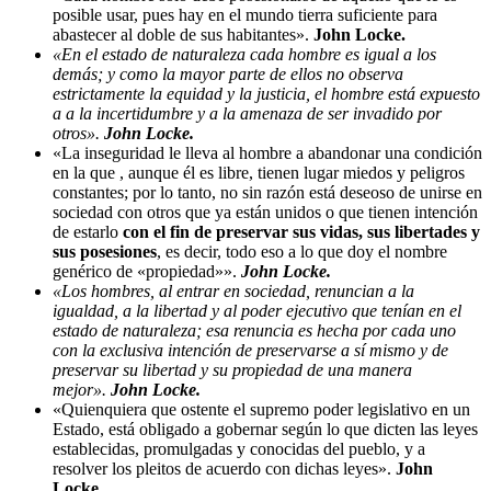
posible usar, pues hay en el mundo tierra suficiente para
abastecer al doble de sus habitantes».
John Locke.
«En el estado de naturaleza cada hombre es igual a los
demás; y como la mayor parte de ellos no observa
estrictamente la equidad y la justicia, el hombre está expuesto
a a la incertidumbre y a la amenaza de ser invadido por
otros».
John Locke.
«La inseguridad le lleva al hombre a abandonar una condición
en la que , aunque él es libre, tienen lugar miedos y peligros
constantes; por lo tanto, no sin razón está deseoso de unirse en
sociedad con otros que ya están unidos o que tienen intención
de estarlo
con el fin de preservar sus vidas, sus libertades y
sus posesiones
, es decir, todo eso a lo que doy el nombre
genérico de «propiedad»».
John Locke.
«Los hombres, al entrar en sociedad, renuncian a la
igualdad, a la libertad y al poder ejecutivo que tenían en el
estado de naturaleza; esa renuncia es hecha por cada uno
con la exclusiva intención de preservarse a sí mismo y de
preservar su libertad y su propiedad de una manera
mejor».
John Locke.
«Quienquiera que ostente el supremo poder legislativo en un
Estado, está obligado a gobernar según lo que dicten las leyes
establecidas, promulgadas y conocidas del pueblo, y a
resolver los pleitos de acuerdo con dichas leyes».
John
Locke.