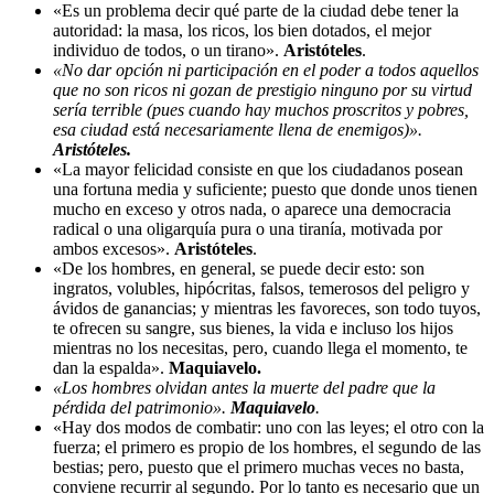
«Es un problema decir qué parte de la ciudad debe tener la
autoridad: la masa, los ricos, los bien dotados, el mejor
individuo de todos, o un tirano».
Aristóteles
.
«No dar opción ni participación en el poder a todos aquellos
que no son ricos ni gozan de prestigio ninguno por su virtud
sería terrible (pues cuando hay muchos proscritos y pobres,
esa ciudad está necesariamente llena de enemigos)».
Aristóteles.
«La mayor felicidad consiste en que los ciudadanos posean
una fortuna media y suficiente; puesto que donde unos tienen
mucho en exceso y otros nada, o aparece una democracia
radical o una oligarquía pura o una tiranía, motivada por
ambos excesos».
Aristóteles
.
«De los hombres, en general, se puede decir esto: son
ingratos, volubles, hipócritas, falsos, temerosos del peligro y
ávidos de ganancias; y mientras les favoreces, son todo tuyos,
te ofrecen su sangre, sus bienes, la vida e incluso los hijos
mientras no los necesitas, pero, cuando llega el momento, te
dan la espalda».
Maquiavelo.
«Los hombres olvidan antes la muerte del padre que la
pérdida del patrimonio».
Maquiavelo
.
«Hay dos modos de combatir: uno con las leyes; el otro con la
fuerza; el primero es propio de los hombres, el segundo de las
bestias; pero, puesto que el primero muchas veces no basta,
conviene recurrir al segundo. Por lo tanto es necesario que un