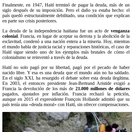
Finalmente, en 1947, Haití terminó de pagar la deuda, más de un
siglo después de su imposición. Pero el daño ya estaba hecho: el
país quedó estructuralmente debilitado, una condición que explican
en parte sus crisis posteriores.
La deuda de la independencia haitiana fue un acto de
venganza
colonial
. Francia, en lugar de aceptar su derrota y la abolición de la
esclavitud, condenó a una nación entera a la miseria. Hoy, mientras
el mundo habla de justicia racial y reparaciones históricas, el caso de
Haití sigue siendo uno de los ejemplos más brutales de cómo el
colonialismo se reinventó a través de la deuda.
Haití no solo pagó por su libertad, pagó por el pecado de haber
nacido libre. Y esa es una deuda que el mundo aún no ha saldado.
En el siglo XXI, ha resurgido el debate sobre esta deuda ilegítima.
En 2003, el entonces presidente Jean-Bertrand Aristide exigió a
Francia la devolución de los más de
21.000 millones de dólares
pagados, ajustados por inflación. Francia rechazó la petición,
aunque en 2015 el expresidente François Hollande admitió que su
país tenía una «deuda moral» con Haití, sin ofrecer compensaciones.