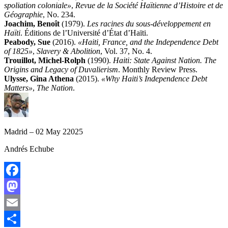
spoliation coloniale»
,
Revue de la Société Haïtienne d’Histoire et de
Géographie
, No. 234.
Joachim, Benoît
(1979).
Les racines du sous-développement en
Haïti
. Éditions de l’Université d’État d’Haïti.
Peabody, Sue
(2016).
«Haiti, France, and the Independence Debt
of 1825»
,
Slavery & Abolition
, Vol. 37, No. 4.
Trouillot, Michel-Rolph
(1990).
Haiti: State Against Nation. The
Origins and Legacy of Duvalierism
. Monthly Review Press.
Ulysse, Gina Athena
(2015).
«Why Haiti’s Independence Debt
Matters»
,
The Nation
.
Madrid – 02 May 22025
Andrés Echube
Facebook
Mastodon
Email