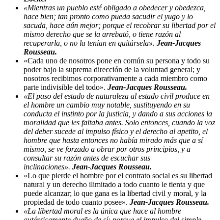
«Mientras un pueblo esté obligado a obedecer y obedezca,
hace bien; tan pronto como pueda sacudir el yugo y lo
sacuda, hace aún mejor; porque el recobrar su libertad por el
mismo derecho que se la arrebató, o tiene razón al
recuperarla, o no la tenían en quitársela».
Jean-Jacques
Rousseau.
«Cada uno de nosotros pone en común su persona y todo su
poder bajo la suprema dirección de la voluntad general; y
nosotros recibimos corporativamente a cada miembro como
parte indivisible del todo».
Jean-Jacques Rousseau.
«El paso del estado de naturaleza al estado civil produce en
el hombre un cambio muy notable, sustituyendo en su
conducta el instinto por la justicia, y dando a sus acciones la
moralidad que les faltaba antes. Solo entonces, cuando la voz
del deber sucede al impulso físico y el derecho al apetito, el
hombre que hasta entonces no había mirado más que a sí
mismo, se ve forzado a obrar por otros principios, y a
consultar su razón antes de escuchar sus
inclinaciones».
Jean-Jacques Rousseau.
«Lo que pierde el hombre por el contrato social es su libertad
natural y un derecho ilimitado a todo cuanto le tienta y que
puede alcanzar; lo que gana es la libertad civil y moral, y la
propiedad de todo cuanto posee».
Jean-Jacques Rousseau.
«La libertad moral es la única que hace al hombre
auténticamente dueño de sí; porque el impulso del simple