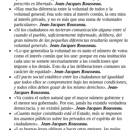
prescrito es libertad».
Jean-Jacques Rousseau.
«Hay mucha diferencia entre la voluntad de todos y la
voluntad general; ésta solo mira al interés común, la otra mira
al interés privado, y no es más que una suma de voluntades
particulares».
Jean-Jacques Rousseau.
«Si los ciudadanos no tuvieran comunicación alguna entre sí
cuando el pueblo, suficientemente informado, delibera, del
gran número de las pequeñas diferencias resultaría siempre la
voluntad general».
Jean-Jacques Rousseau.
«Lo que generaliza la voluntad no es tanto el número de votos
como el interés común que los une: porque en esta institución
cada uno se somete necesariamente a las condiciones que
impone a los demás. Esto da a las deliberaciones comunes un
carácter de equidad».
Jean-Jacques Rousseau.
«El pacto social establece entre los ciudadanos tal igualdad
que todos ellos se comprometen bajo las mismas condiciones,
y todos ellos deben gozar de los mismo derechos».
Jean-
Jacques Rousseau.
«Va contra el orden natural que el mayor número gobierne y
el menor sea gobernado. Por eso, jamás ha existido verdadera
democracia, y no existirá jamás».
Jean-Jacques Rousseau.
«Cuanto mejor constituido está el Estado, más se imponen
los asuntos públicos sobre los privados en el espíritu de los
ciudadanos»
.
Jean-Jacques Rousseau.
«Las buenas leyes obligan a hacer otras mejores, las malas