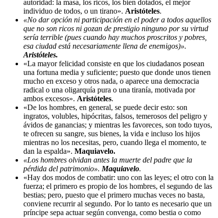
autoridad: la masa, los ricos, los bien dotados, el mejor
individuo de todos, o un tirano».
Aristóteles
.
«No dar opción ni participación en el poder a todos aquellos
que no son ricos ni gozan de prestigio ninguno por su virtud
sería terrible (pues cuando hay muchos proscritos y pobres,
esa ciudad está necesariamente llena de enemigos)».
Aristóteles.
«La mayor felicidad consiste en que los ciudadanos posean
una fortuna media y suficiente; puesto que donde unos tienen
mucho en exceso y otros nada, o aparece una democracia
radical o una oligarquía pura o una tiranía, motivada por
ambos excesos».
Aristóteles
.
«De los hombres, en general, se puede decir esto: son
ingratos, volubles, hipócritas, falsos, temerosos del peligro y
ávidos de ganancias; y mientras les favoreces, son todo tuyos,
te ofrecen su sangre, sus bienes, la vida e incluso los hijos
mientras no los necesitas, pero, cuando llega el momento, te
dan la espalda».
Maquiavelo.
«Los hombres olvidan antes la muerte del padre que la
pérdida del patrimonio».
Maquiavelo
.
«Hay dos modos de combatir: uno con las leyes; el otro con la
fuerza; el primero es propio de los hombres, el segundo de las
bestias; pero, puesto que el primero muchas veces no basta,
conviene recurrir al segundo. Por lo tanto es necesario que un
príncipe sepa actuar según convenga, como bestia o como