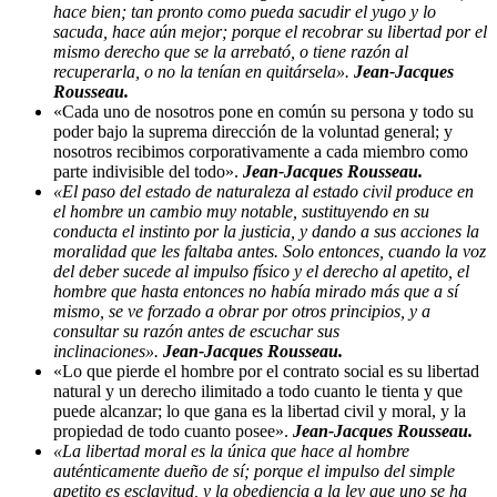
hace bien; tan pronto como pueda sacudir el yugo y lo
sacuda, hace aún mejor; porque el recobrar su libertad por el
mismo derecho que se la arrebató, o tiene razón al
recuperarla, o no la tenían en quitársela».
Jean-Jacques
Rousseau.
«Cada uno de nosotros pone en común su persona y todo su
poder bajo la suprema dirección de la voluntad general; y
nosotros recibimos corporativamente a cada miembro como
parte indivisible del todo».
Jean-Jacques Rousseau.
«El paso del estado de naturaleza al estado civil produce en
el hombre un cambio muy notable, sustituyendo en su
conducta el instinto por la justicia, y dando a sus acciones la
moralidad que les faltaba antes. Solo entonces, cuando la voz
del deber sucede al impulso físico y el derecho al apetito, el
hombre que hasta entonces no había mirado más que a sí
mismo, se ve forzado a obrar por otros principios, y a
consultar su razón antes de escuchar sus
inclinaciones».
Jean-Jacques Rousseau.
«Lo que pierde el hombre por el contrato social es su libertad
natural y un derecho ilimitado a todo cuanto le tienta y que
puede alcanzar; lo que gana es la libertad civil y moral, y la
propiedad de todo cuanto posee».
Jean-Jacques Rousseau.
«La libertad moral es la única que hace al hombre
auténticamente dueño de sí; porque el impulso del simple
apetito es esclavitud, y la obediencia a la ley que uno se ha