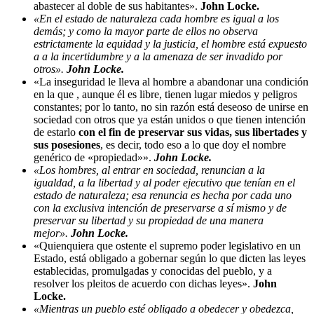
abastecer al doble de sus habitantes».
John Locke.
«En el estado de naturaleza cada hombre es igual a los
demás; y como la mayor parte de ellos no observa
estrictamente la equidad y la justicia, el hombre está expuesto
a a la incertidumbre y a la amenaza de ser invadido por
otros».
John Locke.
«La inseguridad le lleva al hombre a abandonar una condición
en la que , aunque él es libre, tienen lugar miedos y peligros
constantes; por lo tanto, no sin razón está deseoso de unirse en
sociedad con otros que ya están unidos o que tienen intención
de estarlo
con el fin de preservar sus vidas, sus libertades y
sus posesiones
, es decir, todo eso a lo que doy el nombre
genérico de «propiedad»».
John Locke.
«Los hombres, al entrar en sociedad, renuncian a la
igualdad, a la libertad y al poder ejecutivo que tenían en el
estado de naturaleza; esa renuncia es hecha por cada uno
con la exclusiva intención de preservarse a sí mismo y de
preservar su libertad y su propiedad de una manera
mejor».
John Locke.
«Quienquiera que ostente el supremo poder legislativo en un
Estado, está obligado a gobernar según lo que dicten las leyes
establecidas, promulgadas y conocidas del pueblo, y a
resolver los pleitos de acuerdo con dichas leyes».
John
Locke.
«Mientras un pueblo esté obligado a obedecer y obedezca,