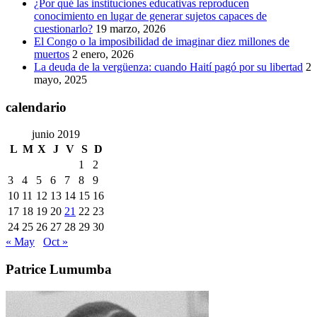
¿Por qué las instituciones educativas reproducen
conocimiento en lugar de generar sujetos capaces de
cuestionarlo?
19 marzo, 2026
El Congo o la imposibilidad de imaginar diez millones de
muertos
2 enero, 2026
La deuda de la vergüenza: cuando Haití pagó por su libertad
2
mayo, 2025
calendario
junio 2019
L
M
X
J
V
S
D
1
2
3
4
5
6
7
8
9
10
11
12
13
14
15
16
17
18
19
20
21
22
23
24
25
26
27
28
29
30
« May
Oct »
Patrice Lumumba