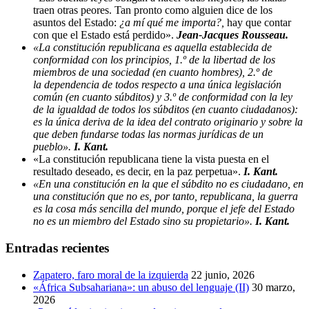
traen otras peores. Tan pronto como alguien dice de los
asuntos del Estado:
¿a mí qué me importa?,
hay que contar
con que el Estado está perdido».
Jean-Jacques Rousseau.
«La constitución republicana es aquella establecida de
conformidad con los principios, 1.º de la libertad de los
miembros de una sociedad (en cuanto hombres), 2.º de
la dependencia de todos respecto a una única legislación
común (en cuanto súbditos) y 3.º de conformidad con la ley
de la igualdad de todos los súbditos (en cuanto ciudadanos):
es la única deriva de la idea del contrato originario y sobre la
que deben fundarse todas las normas jurídicas de un
pueblo».
I. Kant.
«La constitución republicana tiene la vista puesta en el
resultado deseado, es decir, en la paz perpetua».
I. Kant.
«En una constitución en la que el súbdito no es ciudadano, en
una constitución que no es, por tanto, republicana, la guerra
es la cosa más sencilla del mundo, porque el jefe del Estado
no es un miembro del Estado sino su propietario».
I. Kant.
Entradas recientes
Zapatero, faro moral de la izquierda
22 junio, 2026
«África Subsahariana»: un abuso del lenguaje (II)
30 marzo,
2026