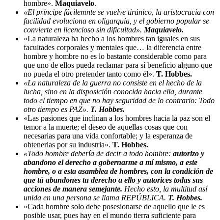
hombre».
Maquiavelo
.
«El príncipe fácilemnte se vuelve tiránico, la aristocracia con
facilidad evoluciona en oligarquía, y el gobierno popular se
convierte en licencioso sin dificultad».
Maquiavelo.
«La naturaleza ha hecho a los hombres tan iguales en sus
facultades corporales y mentales que… la diferencia entre
hombre y hombre no es lo bastante considerable como para
que uno de ellos pueda reclamar para sí beneficio alguno que
no pueda el otro pretender tanto como él».
T. Hobbes.
«La naturaleza de la guerra no consiste en el hecho de la
lucha, sino en la disposición conocida hacia ella, durante
todo el tiempo en que no hay seguridad de lo contrario: Todo
otro tiempo es PAZ».
T. Hobbes.
«Las pasiones que inclinan a los hombres hacia la paz son el
temor a la muerte; el deseo de aquellas cosas que con
necesarias para una vida confortable; y la esperanza de
obtenerlas por su industria».
T. Hobbes.
«Todo hombre debería de decir a todo hombre:
autorizo y
abandono el derecho a gobernarme a mí mismo, a este
hombre, o a esta asamblea de hombres, con la condición de
que tú abandones tu derecho a ello y autorices todas sus
acciones de manera semejante.
Hecho esto, la multitud así
unida en una persona se llama REPÚBLICA.
T. Hobbes.
«Cada hombre solo debe posesionarse de aquello que le es
posible usar, pues hay en el mundo tierra suficiente para