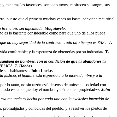
; y mientras les favoreces, son todo tuyos, te ofrecen su sangre, sus
ero, puesto que el primero muchas veces no basta, conviene recurrir al
 licencioso sin dificultad».
Maquiavelo.
no es lo bastante considerable como para que uno de ellos pueda
en que no hay seguridad de lo contrario: Todo otro tiempo es PAZ».
T.
vida confortable; y la esperanza de obtenerlas por su industria».
T.
asamblea de hombres, con la condición de que tú abandones tu
EPÚBLICA.
T. Hobbes.
de sus habitantes».
John Locke.
 justicia, el hombre está expuesto a a la incertidumbre y a la
 por lo tanto, no sin razón está deseoso de unirse en sociedad con
ir, todo eso a lo que doy el nombre genérico de «propiedad»».
John
; esa renuncia es hecha por cada uno con la exclusiva intención de
s, promulgadas y conocidas del pueblo, y a resolver los pleitos de