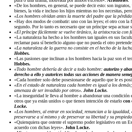
pura o una tiranía, motivada por ambos excesos».
Aristóteles
.
«De los hombres, en general, se puede decir esto: son ingratos, 
bienes, la vida e incluso los hijos mientras no los necesitas, pe
«Los hombres olvidan antes la muerte del padre que la pérdid
«Hay dos modos de combatir: uno con las leyes; el otro con la f
segundo. Por lo tanto es necesario que un príncipe sepa actu
«El príncipe fácilemnte se vuelve tiránico, la aristocracia con 
«La naturaleza ha hecho a los hombres tan iguales en sus facul
reclamar para sí beneficio alguno que no pueda el otro pretend
«La naturaleza de la guerra no consiste en el hecho de la luch
Hobbes.
«Las pasiones que inclinan a los hombres hacia la paz son el te
Hobbes.
«Todo hombre debería de decir a todo hombre:
autorizo y aba
derecho a ello y autorices todas sus acciones de manera seme
«Cada hombre solo debe posesionarse de aquello que le es posibl
«En el estado de naturaleza cada hombre es igual a los demás; 
amenaza de ser invadido por otros».
John Locke.
«La inseguridad le lleva al hombre a abandonar una condición en 
otros que ya están unidos o que tienen intención de estarlo
con 
Locke.
«Los hombres, al entrar en sociedad, renuncian a la igualdad, a
preservarse a sí mismo y de preservar su libertad y su propi
«Quienquiera que ostente el supremo poder legislativo en un Est
acuerdo con dichas leyes».
John Locke.