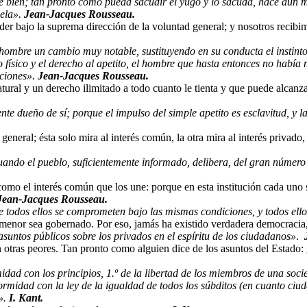
 bien; tan pronto como pueda sacudir el yugo y lo sacuda, hace aún me
sela».
Jean-Jacques Rousseau.
r bajo la suprema dirección de la voluntad general; y nosotros recibi
 hombre un cambio muy notable, sustituyendo en su conducta el instinto 
o físico y el derecho al apetito, el hombre que hasta entonces no había
aciones».
Jean-Jacques Rousseau.
tural y un derecho ilimitado a todo cuanto le tienta y que puede alcanzar
e dueño de sí; porque el impulso del simple apetito es esclavitud, y la
general; ésta solo mira al interés común, la otra mira al interés privad
ando el pueblo, suficientemente informado, delibera, del gran número 
como el interés común que los une: porque en esta institución cada uno
Jean-Jacques Rousseau.
ue todos ellos se comprometen bajo las mismas condiciones, y todos el
menor sea gobernado. Por eso, jamás ha existido verdadera democracia,
suntos públicos sobre los privados en el espíritu de los ciudadanos»
.
n otras peores. Tan pronto como alguien dice de los asuntos del Estado:
idad con los principios, 1.º de la libertad de los miembros de una soc
rmidad con la ley de la igualdad de todos los súbditos (en cuanto ciuda
».
I. Kant.