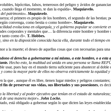
volubles, hipócritas, falsos, temerosos del peligro y ávidos de ganancias
ro, cuando llega el momento, te dan la espalda».
Maquiavelo.
a del patrimonio».
Maquiavelo
.
uerza; el primero es propio de los hombres, el segundo de las bestias; p
ar según convenga, como bestia o como hombre».
Maquiavelo
.
facilidad evoluciona en oligarquía, y el gobierno popular se convierte en
tades corporales y mentales que… la diferencia entre hombre y hombre 
er tanto como él».
T. Hobbes.
a, sino en la disposición conocida hacia ella, durante todo el tiempo 
mor a la muerte; el deseo de aquellas cosas que con necesarias para una 
ndono el derecho a gobernarme a mí mismo, a este hombre, o a esta 
jante.
Hecho esto, la multitud así unida en una persona se llama R
e usar, pues hay en el mundo tierra suficiente para abastecer al doble 
y como la mayor parte de ellos no observa estrictamente la equidad y la
la que , aunque él es libre, tienen lugar miedos y peligros constantes;
el fin de preservar sus vidas, sus libertades y sus posesiones
, es dec
 la libertad y al poder ejecutivo que tenían en el estado de naturaleza
edad de una manera mejor».
John Locke.
ado, está obligado a gobernar según lo que dicten las leyes establecida