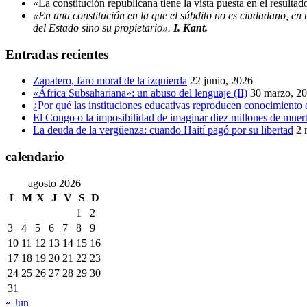
«La constitución republicana tiene la vista puesta en el resultad
«En una constitución en la que el súbdito no es ciudadano, en 
del Estado sino su propietario».
I. Kant.
Entradas recientes
Zapatero, faro moral de la izquierda
22 junio, 2026
«África Subsahariana»: un abuso del lenguaje (II)
30 marzo, 2
¿Por qué las instituciones educativas reproducen conocimiento 
El Congo o la imposibilidad de imaginar diez millones de muer
La deuda de la vergüenza: cuando Haití pagó por su libertad
2 
calendario
agosto 2026
L
M
X
J
V
S
D
1
2
3
4
5
6
7
8
9
10
11
12
13
14
15
16
17
18
19
20
21
22
23
24
25
26
27
28
29
30
31
« Jun