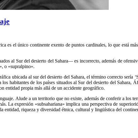
aje
ica es el único continente exento de puntos cardinales, lo que está más 
ituados al Sur del desierto del Sahara— es incorrecto, además de ofensi
», o «supralpino».
fica ubicada al sur del desierto del Sahara, el término correcto sería ‘
 los habitantes de los países situados al Sur del desierto del Sahara, Á
 con entidad propia más allá de un accidente geográfico.
guaje. Alude a un territorio que no existe, además de conferir a los te
ás. La expresión «subsahariana» implica una perspectiva de superioridad
entidad, riqueza y diversidad étnica, cultural y lingüística del contine