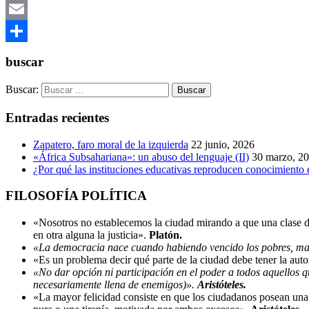
Mastodon
Email
Compartir
buscar
Buscar:
Entradas recientes
Zapatero, faro moral de la izquierda
22 junio, 2026
«África Subsahariana»: un abuso del lenguaje (II)
30 marzo, 2
¿Por qué las instituciones educativas reproducen conocimiento 
FILOSOFÍA POLÍTICA
«Nosotros no establecemos la ciudad mirando a que una clase de
en otra alguna la justicia».
Platón.
«La democracia nace cuando habiendo vencido los pobres, matan
«Es un problema decir qué parte de la ciudad debe tener la autor
«No dar opción ni participación en el poder a todos aquellos q
necesariamente llena de enemigos)».
Aristóteles.
«La mayor felicidad consiste en que los ciudadanos posean una