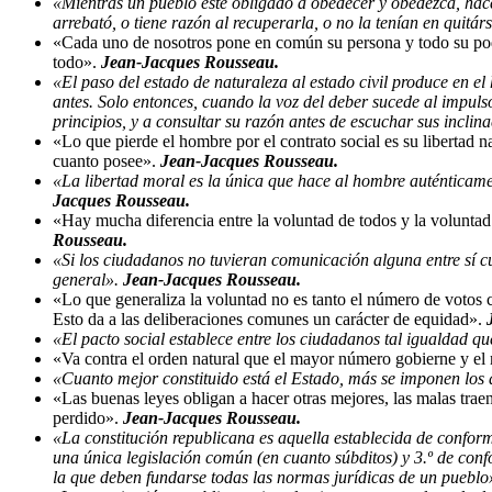
«Mientras un pueblo esté obligado a obedecer y obedezca, hace
arrebató, o tiene razón al recuperarla, o no la tenían en quitár
«Cada uno de nosotros pone en común su persona y todo su pode
todo».
Jean-Jacques Rousseau.
«El paso del estado de naturaleza al estado civil produce en el
antes. Solo entonces, cuando la voz del deber sucede al impuls
principios, y a consultar su razón antes de escuchar sus inclin
«Lo que pierde el hombre por el contrato social es su libertad na
cuanto posee».
Jean-Jacques Rousseau.
«La libertad moral es la única que hace al hombre auténticament
Jacques Rousseau.
«Hay mucha diferencia entre la voluntad de todos y la voluntad 
Rousseau.
«Si los ciudadanos no tuvieran comunicación alguna entre sí cu
general».
Jean-Jacques Rousseau.
«Lo que generaliza la voluntad no es tanto el número de votos 
Esto da a las deliberaciones comunes un carácter de equidad».
«El pacto social establece entre los ciudadanos tal igualdad q
«Va contra el orden natural que el mayor número gobierne y el 
«Cuanto mejor constituido está el Estado, más se imponen los a
«Las buenas leyes obligan a hacer otras mejores, las malas trae
perdido».
Jean-Jacques Rousseau.
«La constitución republicana es aquella establecida de conform
una única legislación común (en cuanto súbditos) y 3.º de confo
la que deben fundarse todas las normas jurídicas de un pueblo