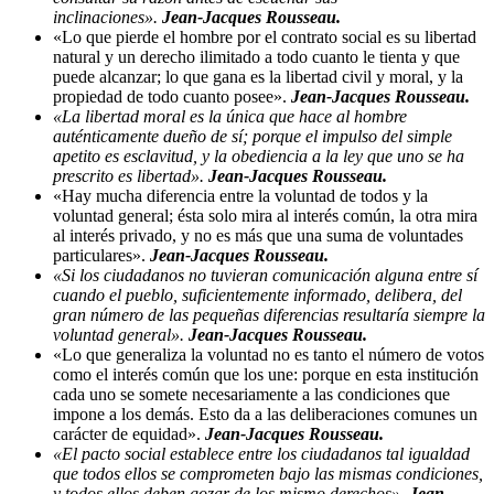
inclinaciones».
Jean-Jacques Rousseau.
«Lo que pierde el hombre por el contrato social es su libertad
natural y un derecho ilimitado a todo cuanto le tienta y que
puede alcanzar; lo que gana es la libertad civil y moral, y la
propiedad de todo cuanto posee».
Jean-Jacques Rousseau.
«La libertad moral es la única que hace al hombre
auténticamente dueño de sí; porque el impulso del simple
apetito es esclavitud, y la obediencia a la ley que uno se ha
prescrito es libertad».
Jean-Jacques Rousseau.
«Hay mucha diferencia entre la voluntad de todos y la
voluntad general; ésta solo mira al interés común, la otra mira
al interés privado, y no es más que una suma de voluntades
particulares».
Jean-Jacques Rousseau.
«Si los ciudadanos no tuvieran comunicación alguna entre sí
cuando el pueblo, suficientemente informado, delibera, del
gran número de las pequeñas diferencias resultaría siempre la
voluntad general».
Jean-Jacques Rousseau.
«Lo que generaliza la voluntad no es tanto el número de votos
como el interés común que los une: porque en esta institución
cada uno se somete necesariamente a las condiciones que
impone a los demás. Esto da a las deliberaciones comunes un
carácter de equidad».
Jean-Jacques Rousseau.
«El pacto social establece entre los ciudadanos tal igualdad
que todos ellos se comprometen bajo las mismas condiciones,
y todos ellos deben gozar de los mismo derechos».
Jean-