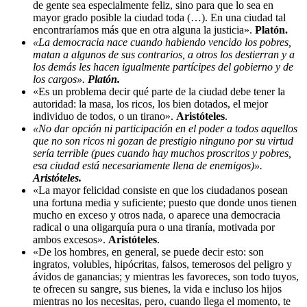
de gente sea especialmente feliz, sino para que lo sea en
mayor grado posible la ciudad toda (…). En una ciudad tal
encontraríamos más que en otra alguna la justicia».
Platón.
«La democracia nace cuando habiendo vencido los pobres,
matan a algunos de sus contrarios, a otros los destierran y a
los demás les hacen igualmente partícipes del gobierno y de
los cargos».
Platón.
«Es un problema decir qué parte de la ciudad debe tener la
autoridad: la masa, los ricos, los bien dotados, el mejor
individuo de todos, o un tirano».
Aristóteles
.
«No dar opción ni participación en el poder a todos aquellos
que no son ricos ni gozan de prestigio ninguno por su virtud
sería terrible (pues cuando hay muchos proscritos y pobres,
esa ciudad está necesariamente llena de enemigos)».
Aristóteles.
«La mayor felicidad consiste en que los ciudadanos posean
una fortuna media y suficiente; puesto que donde unos tienen
mucho en exceso y otros nada, o aparece una democracia
radical o una oligarquía pura o una tiranía, motivada por
ambos excesos».
Aristóteles
.
«De los hombres, en general, se puede decir esto: son
ingratos, volubles, hipócritas, falsos, temerosos del peligro y
ávidos de ganancias; y mientras les favoreces, son todo tuyos,
te ofrecen su sangre, sus bienes, la vida e incluso los hijos
mientras no los necesitas, pero, cuando llega el momento, te