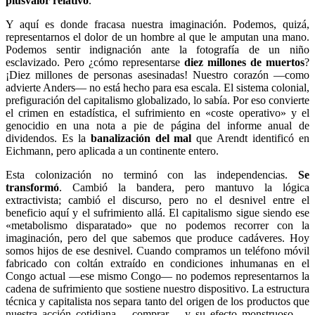
plusvalor relativo
.
Y aquí es donde fracasa nuestra imaginación. Podemos, quizá,
representarnos el dolor de un hombre al que le amputan una mano.
Podemos sentir indignación ante la fotografía de un niño
esclavizado. Pero ¿cómo representarse
diez millones de muertos
?
¡Diez millones de personas asesinadas! Nuestro corazón —como
advierte Anders— no está hecho para esa escala. El sistema colonial,
prefiguración del capitalismo globalizado, lo sabía. Por eso convierte
el crimen en estadística, el sufrimiento en «coste operativo» y el
genocidio en una nota a pie de página del informe anual de
dividendos. Es la
banalización del mal
que Arendt identificó en
Eichmann, pero aplicada a un continente entero.
Esta colonización no terminó con las independencias.
Se
transformó
. Cambió la bandera, pero mantuvo la lógica
extractivista; cambió el discurso, pero no el desnivel entre el
beneficio aquí y el sufrimiento allá. El capitalismo sigue siendo ese
«metabolismo disparatado» que no podemos recorrer con la
imaginación, pero del que sabemos que produce cadáveres. Hoy
somos hijos de ese desnivel. Cuando compramos un teléfono móvil
fabricado con coltán extraído en condiciones inhumanas en el
Congo actual —ese mismo Congo— no podemos representarnos la
cadena de sufrimiento que sostiene nuestro dispositivo. La estructura
técnica y capitalista nos separa tanto del origen de los productos que
nuestra acción cotidiana —comprar— y su efecto monstruoso —