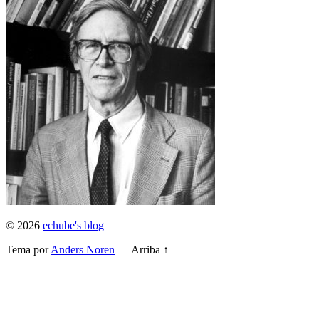
© 2026
echube's blog
Tema por
Anders Noren
—
Arriba ↑