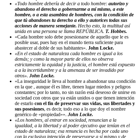
«Todo hombre debería de decir a todo hombre:
autorizo y
abandono el derecho a gobernarme a mí mismo, a este
hombre, o a esta asamblea de hombres, con la condición de
que tú abandones tu derecho a ello y autorices todas sus
acciones de manera semejante.
Hecho esto, la multitud así
unida en una persona se llama REPÚBLICA.
T. Hobbes.
«Cada hombre solo debe posesionarse de aquello que le es
posible usar, pues hay en el mundo tierra suficiente para
abastecer al doble de sus habitantes».
John Locke.
«En el estado de naturaleza cada hombre es igual a los
demás; y como la mayor parte de ellos no observa
estrictamente la equidad y la justicia, el hombre está expuesto
a a la incertidumbre y a la amenaza de ser invadido por
otros».
John Locke.
«La inseguridad le lleva al hombre a abandonar una condición
en la que , aunque él es libre, tienen lugar miedos y peligros
constantes; por lo tanto, no sin razón está deseoso de unirse en
sociedad con otros que ya están unidos o que tienen intención
de estarlo
con el fin de preservar sus vidas, sus libertades y
sus posesiones
, es decir, todo eso a lo que doy el nombre
genérico de «propiedad»».
John Locke.
«Los hombres, al entrar en sociedad, renuncian a la
igualdad, a la libertad y al poder ejecutivo que tenían en el
estado de naturaleza; esa renuncia es hecha por cada uno
con la exclusiva intención de preservarse a sí mismo y de