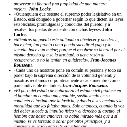
preservar su libertad y su propiedad de una manera
mejor».
John Locke.
«Quienquiera que ostente el supremo poder legislativo en un
Estado, está obligado a gobernar según lo que dicten las leyes
establecidas, promulgadas y conocidas del pueblo, y a
resolver los pleitos de acuerdo con dichas leyes».
John
Locke.
«Mientras un pueblo esté obligado a obedecer y obedezca,
hace bien; tan pronto como pueda sacudir el yugo y lo
sacuda, hace aún mejor; porque el recobrar su libertad por el
mismo derecho que se la arrebató, o tiene razón al
recuperarla, o no la tenían en quitársela».
Jean-Jacques
Rousseau.
«Cada uno de nosotros pone en común su persona y todo su
poder bajo la suprema dirección de la voluntad general; y
nosotros recibimos corporativamente a cada miembro como
parte indivisible del todo».
Jean-Jacques Rousseau.
«El paso del estado de naturaleza al estado civil produce en
el hombre un cambio muy notable, sustituyendo en su
conducta el instinto por la justicia, y dando a sus acciones la
moralidad que les faltaba antes. Solo entonces, cuando la voz
del deber sucede al impulso físico y el derecho al apetito, el
hombre que hasta entonces no había mirado más que a sí
mismo, se ve forzado a obrar por otros principios, y a
consultar su razón antes de escuchar sus