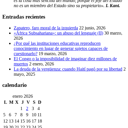
es la cosa más sencilla del mundo, porque el jefe del Estado
no es un miembro del Estado sino su propietario».
I. Kant.
Entradas recientes
Zapatero, faro moral de la izquierda
22 junio, 2026
«África Subsahariana»: un abuso del lenguaje (II)
30 marzo,
2026
¿Por qué las instituciones educativas reproducen
conocimiento en lugar de generar sujetos capaces de
cuestionarlo?
19 marzo, 2026
El Congo o la imposibilidad de imaginar diez millones de
muertos
2 enero, 2026
La deuda de la vergüenza: cuando Haití pagó por su libertad
2
mayo, 2025
calendario
enero 2026
L
M
X
J
V
S
D
1
2
3
4
5
6
7
8
9
10
11
12
13
14
15
16
17
18
19
20
21
22
23
24
25