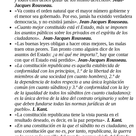
Jacques Rousseau.
«Va contra el orden natural que el mayor número gobierne y
el menor sea gobernado. Por eso, jamás ha existido verdadera
democracia, y no existirá jamás».
Jean-Jacques Rousseau.
«Cuanto mejor constituido está el Estado, más se imponen
los asuntos públicos sobre los privados en el espíritu de los
ciudadanos»
.
Jean-Jacques Rousseau.
«Las buenas leyes obligan a hacer otras mejores, las malas
traen otras peores. Tan pronto como alguien dice de los
asuntos del Estado:
¿a mí qué me importa?,
hay que contar
con que el Estado está perdido».
Jean-Jacques Rousseau.
«La constitución republicana es aquella establecida de
conformidad con los principios, 1.º de la libertad de los
miembros de una sociedad (en cuanto hombres), 2.º de
la dependencia de todos respecto a una única legislación
común (en cuanto súbditos) y 3.º de conformidad con la ley
de la igualdad de todos los súbditos (en cuanto ciudadanos):
es la única deriva de la idea del contrato originario y sobre la
que deben fundarse todas las normas jurídicas de un
pueblo».
I. Kant.
«La constitución republicana tiene la vista puesta en el
resultado deseado, es decir, en la paz perpetua».
I. Kant.
«En una constitución en la que el súbdito no es ciudadano, en
una constitución que no es, por tanto, republicana, la guerra