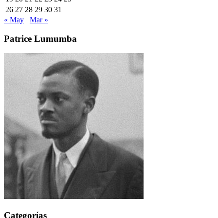
26
27
28
29
30
31
« May
Mar »
Patrice Lumumba
Categorías