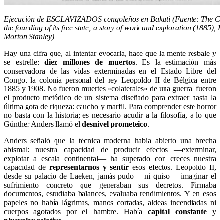
Ejecución de ESCLAVIZADOS congoleños en Bakuti (Fuente: The 
the founding of its free state; a story of work and exploration (1885),
Morton Stanley)
Hay una cifra que, al intentar evocarla, hace que la mente resbale y
se estrelle:
diez millones de muertos
. Es la estimación más
conservadora de las vidas exterminadas en el Estado Libre del
Congo, la colonia personal del rey Leopoldo II de Bélgica entre
1885 y 1908. No fueron muertes «colaterales» de una guerra, fueron
el producto metódico de un sistema diseñado para extraer hasta la
última gota de riqueza: caucho y marfil. Para comprender este horror
no basta con la historia; es necesario acudir a la filosofía, a lo que
Günther Anders llamó el
desnivel prometeico
.
Anders señaló que la técnica moderna había abierto una brecha
abismal: nuestra capacidad de producir efectos —exterminar,
explotar a escala continental— ha superado con creces nuestra
capacidad de
representarnos y sentir
esos efectos. Leopoldo II,
desde su palacio de Laeken, jamás pudo —ni quiso— imaginar el
sufrimiento concreto que generaban sus decretos. Firmaba
documentos, estudiaba balances, evaluaba rendimientos. Y en esos
papeles no había lágrimas, manos cortadas, aldeas incendiadas ni
cuerpos agotados por el hambre. Había
capital constante
y