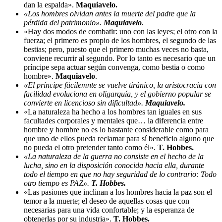
dan la espalda».
Maquiavelo.
«Los hombres olvidan antes la muerte del padre que la
pérdida del patrimonio».
Maquiavelo
.
«Hay dos modos de combatir: uno con las leyes; el otro con la
fuerza; el primero es propio de los hombres, el segundo de las
bestias; pero, puesto que el primero muchas veces no basta,
conviene recurrir al segundo. Por lo tanto es necesario que un
príncipe sepa actuar según convenga, como bestia o como
hombre».
Maquiavelo
.
«El príncipe fácilemnte se vuelve tiránico, la aristocracia con
facilidad evoluciona en oligarquía, y el gobierno popular se
convierte en licencioso sin dificultad».
Maquiavelo.
«La naturaleza ha hecho a los hombres tan iguales en sus
facultades corporales y mentales que… la diferencia entre
hombre y hombre no es lo bastante considerable como para
que uno de ellos pueda reclamar para sí beneficio alguno que
no pueda el otro pretender tanto como él».
T. Hobbes.
«La naturaleza de la guerra no consiste en el hecho de la
lucha, sino en la disposición conocida hacia ella, durante
todo el tiempo en que no hay seguridad de lo contrario: Todo
otro tiempo es PAZ».
T. Hobbes.
«Las pasiones que inclinan a los hombres hacia la paz son el
temor a la muerte; el deseo de aquellas cosas que con
necesarias para una vida confortable; y la esperanza de
obtenerlas por su industria».
T. Hobbes.