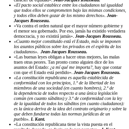
«El pacto social establece entre los ciudadanos tal igualdad
que todos ellos se comprometen bajo las mismas condiciones,
y todos ellos deben gozar de los mismo derechos».
Jean-
Jacques Rousseau.
«Va contra el orden natural que el mayor número gobierne y
el menor sea gobernado. Por eso, jamás ha existido verdadera
democracia, y no existirá jamás».
Jean-Jacques Rousseau.
«Cuanto mejor constituido está el Estado, más se imponen
los asuntos públicos sobre los privados en el espíritu de los
ciudadanos»
.
Jean-Jacques Rousseau.
«Las buenas leyes obligan a hacer otras mejores, las malas
traen otras peores. Tan pronto como alguien dice de los
asuntos del Estado:
¿a mí qué me importa?,
hay que contar
con que el Estado está perdido».
Jean-Jacques Rousseau.
«La constitución republicana es aquella establecida de
conformidad con los principios, 1.º de la libertad de los
miembros de una sociedad (en cuanto hombres), 2.º de
la dependencia de todos respecto a una única legislación
común (en cuanto súbditos) y 3.º de conformidad con la ley
de la igualdad de todos los súbditos (en cuanto ciudadanos):
es la única deriva de la idea del contrato originario y sobre la
que deben fundarse todas las normas jurídicas de un
pueblo».
I. Kant.
«La constitución republicana tiene la vista puesta en el