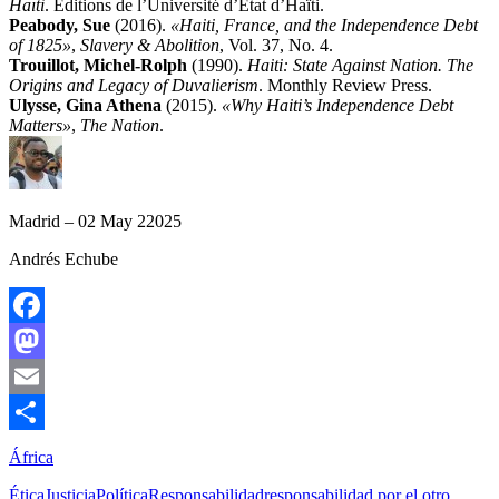
Haïti
. Éditions de l’Université d’État d’Haïti.
Peabody, Sue
(2016).
«Haiti, France, and the Independence Debt
of 1825»
,
Slavery & Abolition
, Vol. 37, No. 4.
Trouillot, Michel-Rolph
(1990).
Haiti: State Against Nation. The
Origins and Legacy of Duvalierism
. Monthly Review Press.
Ulysse, Gina Athena
(2015).
«Why Haiti’s Independence Debt
Matters»
,
The Nation
.
Madrid – 02 May 22025
Andrés Echube
Facebook
Mastodon
Email
Compartir
África
Ética
Justicia
Política
Responsabilidad
responsabilidad por el otro