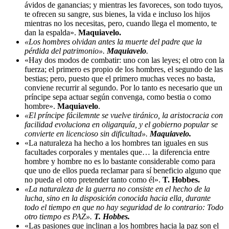
ávidos de ganancias; y mientras les favoreces, son todo tuyos,
te ofrecen su sangre, sus bienes, la vida e incluso los hijos
mientras no los necesitas, pero, cuando llega el momento, te
dan la espalda».
Maquiavelo.
«Los hombres olvidan antes la muerte del padre que la
pérdida del patrimonio».
Maquiavelo
.
«Hay dos modos de combatir: uno con las leyes; el otro con la
fuerza; el primero es propio de los hombres, el segundo de las
bestias; pero, puesto que el primero muchas veces no basta,
conviene recurrir al segundo. Por lo tanto es necesario que un
príncipe sepa actuar según convenga, como bestia o como
hombre».
Maquiavelo
.
«El príncipe fácilemnte se vuelve tiránico, la aristocracia con
facilidad evoluciona en oligarquía, y el gobierno popular se
convierte en licencioso sin dificultad».
Maquiavelo.
«La naturaleza ha hecho a los hombres tan iguales en sus
facultades corporales y mentales que… la diferencia entre
hombre y hombre no es lo bastante considerable como para
que uno de ellos pueda reclamar para sí beneficio alguno que
no pueda el otro pretender tanto como él».
T. Hobbes.
«La naturaleza de la guerra no consiste en el hecho de la
lucha, sino en la disposición conocida hacia ella, durante
todo el tiempo en que no hay seguridad de lo contrario: Todo
otro tiempo es PAZ».
T. Hobbes.
«Las pasiones que inclinan a los hombres hacia la paz son el