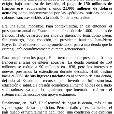
exigió, bajo amenaza de invasión,
el pago de 150 millones de
francos oro
(equivalentes a unos
21.000 millones de dólares
actuales
) como indemnización por las «pérdidas» sufridas por los
colonos franceses debido a la abolición de la esclavitud.
Era una suma imposible. Para contextualizar, en ese entonces, el
presupuesto anual de Francia era de alrededor de 1.000 millones de
francos. Haití, devastado por años de guerra, no tenía cómo pagar.
Sin embargo, bajo coacción, el presidente haitiano Jean-Pierre
Boyer firmó el acuerdo, comprometiendo al país a una deuda que lo
estrangularía económicamente durante generaciones.
Para cumplir con los pagos, Haití tuvo que pedir prestado a bancos
franceses a tasas de interés abusivas. La deuda original de 150
millones se redujo a 90 millones en 1838, pero los intereses y
nuevos préstamos la extendieron durante décadas. Haití destinó
hasta
el 80% de sus ingresos nacionales
al servicio de esta deuda,
dejando al Estado sin recursos para invertir en infraestructura,
educación o salud. La presión económica alimentó golpes de Estado
y dictaduras, ya que los gobiernos que intentaban reformar el
sistema eran derrocados con apoyo extranjero.
Finalmente, en 1947, Haití terminó de pagar la deuda, más de un
siglo después de su imposición. Pero el daño ya estaba hecho: el
país quedó estructuralmente debilitado, una condición que explican