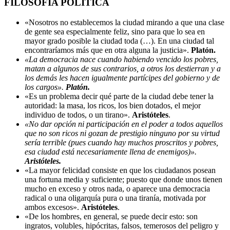
FILOSOFÍA POLÍTICA
«Nosotros no establecemos la ciudad mirando a que una clase
de gente sea especialmente feliz, sino para que lo sea en
mayor grado posible la ciudad toda (…). En una ciudad tal
encontraríamos más que en otra alguna la justicia».
Platón.
«La democracia nace cuando habiendo vencido los pobres,
matan a algunos de sus contrarios, a otros los destierran y a
los demás les hacen igualmente partícipes del gobierno y de
los cargos».
Platón.
«Es un problema decir qué parte de la ciudad debe tener la
autoridad: la masa, los ricos, los bien dotados, el mejor
individuo de todos, o un tirano».
Aristóteles
.
«No dar opción ni participación en el poder a todos aquellos
que no son ricos ni gozan de prestigio ninguno por su virtud
sería terrible (pues cuando hay muchos proscritos y pobres,
esa ciudad está necesariamente llena de enemigos)».
Aristóteles.
«La mayor felicidad consiste en que los ciudadanos posean
una fortuna media y suficiente; puesto que donde unos tienen
mucho en exceso y otros nada, o aparece una democracia
radical o una oligarquía pura o una tiranía, motivada por
ambos excesos».
Aristóteles
.
«De los hombres, en general, se puede decir esto: son
ingratos, volubles, hipócritas, falsos, temerosos del peligro y