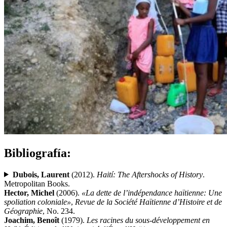
Bibliografía:
Dubois, Laurent
(2012).
Haití: The Aftershocks of History
.
Metropolitan Books.
Hector, Michel
(2006).
«La dette de l’indépendance haïtienne: Une
spoliation coloniale»
,
Revue de la Société Haïtienne d’Histoire et de
Géographie
, No. 234.
Joachim, Benoît
(1979).
Les racines du sous-développement en