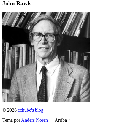
John Rawls
© 2026
echube's blog
Tema por
Anders Noren
—
Arriba ↑