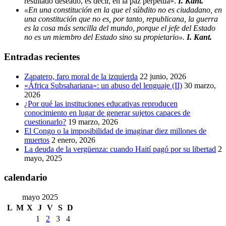
resultado deseado, es decir, en la paz perpetua».
I. Kant.
«En una constitución en la que el súbdito no es ciudadano, en
una constitución que no es, por tanto, republicana, la guerra
es la cosa más sencilla del mundo, porque el jefe del Estado
no es un miembro del Estado sino su propietario».
I. Kant.
Entradas recientes
Zapatero, faro moral de la izquierda
22 junio, 2026
«África Subsahariana»: un abuso del lenguaje (II)
30 marzo,
2026
¿Por qué las instituciones educativas reproducen
conocimiento en lugar de generar sujetos capaces de
cuestionarlo?
19 marzo, 2026
El Congo o la imposibilidad de imaginar diez millones de
muertos
2 enero, 2026
La deuda de la vergüenza: cuando Haití pagó por su libertad
2
mayo, 2025
calendario
mayo 2025
L
M
X
J
V
S
D
1
2
3
4