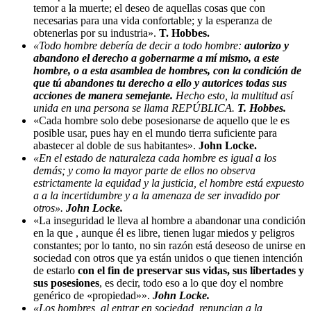
temor a la muerte; el deseo de aquellas cosas que con
necesarias para una vida confortable; y la esperanza de
obtenerlas por su industria».
T. Hobbes.
«Todo hombre debería de decir a todo hombre:
autorizo y
abandono el derecho a gobernarme a mí mismo, a este
hombre, o a esta asamblea de hombres, con la condición de
que tú abandones tu derecho a ello y autorices todas sus
acciones de manera semejante.
Hecho esto, la multitud así
unida en una persona se llama REPÚBLICA.
T. Hobbes.
«Cada hombre solo debe posesionarse de aquello que le es
posible usar, pues hay en el mundo tierra suficiente para
abastecer al doble de sus habitantes».
John Locke.
«En el estado de naturaleza cada hombre es igual a los
demás; y como la mayor parte de ellos no observa
estrictamente la equidad y la justicia, el hombre está expuesto
a a la incertidumbre y a la amenaza de ser invadido por
otros».
John Locke.
«La inseguridad le lleva al hombre a abandonar una condición
en la que , aunque él es libre, tienen lugar miedos y peligros
constantes; por lo tanto, no sin razón está deseoso de unirse en
sociedad con otros que ya están unidos o que tienen intención
de estarlo
con el fin de preservar sus vidas, sus libertades y
sus posesiones
, es decir, todo eso a lo que doy el nombre
genérico de «propiedad»».
John Locke.
«Los hombres, al entrar en sociedad, renuncian a la