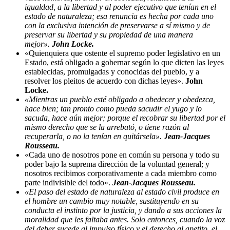
igualdad, a la libertad y al poder ejecutivo que tenían en el
estado de naturaleza; esa renuncia es hecha por cada uno
con la exclusiva intención de preservarse a sí mismo y de
preservar su libertad y su propiedad de una manera
mejor».
John Locke.
«Quienquiera que ostente el supremo poder legislativo en un
Estado, está obligado a gobernar según lo que dicten las leyes
establecidas, promulgadas y conocidas del pueblo, y a
resolver los pleitos de acuerdo con dichas leyes».
John
Locke.
«Mientras un pueblo esté obligado a obedecer y obedezca,
hace bien; tan pronto como pueda sacudir el yugo y lo
sacuda, hace aún mejor; porque el recobrar su libertad por el
mismo derecho que se la arrebató, o tiene razón al
recuperarla, o no la tenían en quitársela».
Jean-Jacques
Rousseau.
«Cada uno de nosotros pone en común su persona y todo su
poder bajo la suprema dirección de la voluntad general; y
nosotros recibimos corporativamente a cada miembro como
parte indivisible del todo».
Jean-Jacques Rousseau.
«El paso del estado de naturaleza al estado civil produce en
el hombre un cambio muy notable, sustituyendo en su
conducta el instinto por la justicia, y dando a sus acciones la
moralidad que les faltaba antes. Solo entonces, cuando la voz
del deber sucede al impulso físico y el derecho al apetito, el