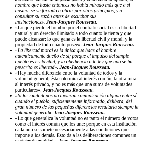
hombre que hasta entonces no había mirado más que a sí
mismo, se ve forzado a obrar por otros principios, y a
consultar su razón antes de escuchar sus
inclinaciones».
Jean-Jacques Rousseau.
«Lo que pierde el hombre por el contrato social es su libertad
natural y un derecho ilimitado a todo cuanto le tienta y que
puede alcanzar; lo que gana es la libertad civil y moral, y la
propiedad de todo cuanto posee».
Jean-Jacques Rousseau.
«La libertad moral es la única que hace al hombre
auténticamente dueño de sí; porque el impulso del simple
apetito es esclavitud, y la obediencia a la ley que uno se ha
prescrito es libertad».
Jean-Jacques Rousseau.
«Hay mucha diferencia entre la voluntad de todos y la
voluntad general; ésta solo mira al interés común, la otra mira
al interés privado, y no es más que una suma de voluntades
particulares».
Jean-Jacques Rousseau.
«Si los ciudadanos no tuvieran comunicación alguna entre sí
cuando el pueblo, suficientemente informado, delibera, del
gran número de las pequeñas diferencias resultaría siempre la
voluntad general».
Jean-Jacques Rousseau.
«Lo que generaliza la voluntad no es tanto el número de votos
como el interés común que los une: porque en esta institución
cada uno se somete necesariamente a las condiciones que
impone a los demás. Esto da a las deliberaciones comunes un
carácter de equidad».
Jean-Jacques Rousseau.