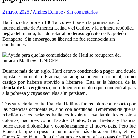
2 mayo, 2025
/
Andrés Echube
/
Sin comentarios
Haití hizo historia en 1804 al convertirse en la primera nación
independiente de América Latina y el Caribe, y la primera república
negra del mundo, tras derrotar al poderoso ejército de Napoleón
Bonaparte.
Sin embargo, su libertad no fue reconocida sin
condiciones.
Durante más de un siglo, Haití estuvo condenado a pagar una deuda
injusta e inmoral a Francia, su antigua potencia colonial, como
castigo por haberse atrevido a liberarse. Esta es la historia de
la
deuda de la vergüenza
, un crimen económico que condenó al país
a la pobreza y cuyas secuelas aún persisten.
Tras su victoria contra Francia, Haití no fue recibido con respeto por
las potencias occidentales, sino con hostilidad. Temerosas de que la
rebelión de los esclavos haitianos inspirara levantamientos en otras
colonias, naciones como Estados Unidos, Gran Bretaña y Francia
boicotearon diplomática y económicamente al nuevo país. Pero fue
Francia la que impuso la humillación más dura: en 1825, el rey
Carlos X envió una flota de buques de guerra a las costas de Haití y