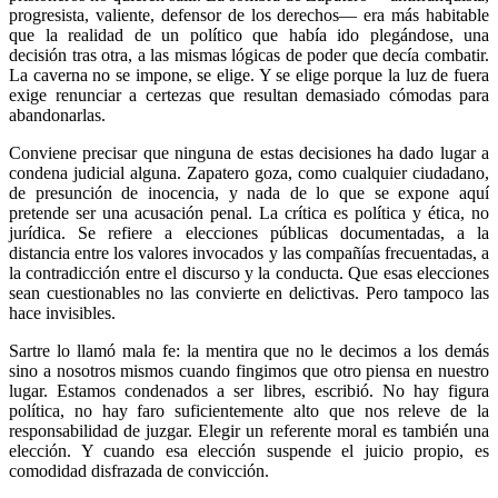
progresista, valiente, defensor de los derechos— era más habitable
que la realidad de un político que había ido plegándose, una
decisión tras otra, a las mismas lógicas de poder que decía combatir.
La caverna no se impone, se elige. Y se elige porque la luz de fuera
exige renunciar a certezas que resultan demasiado cómodas para
abandonarlas.
Conviene precisar que ninguna de estas decisiones ha dado lugar a
condena judicial alguna. Zapatero goza, como cualquier ciudadano,
de presunción de inocencia, y nada de lo que se expone aquí
pretende ser una acusación penal. La crítica es política y ética, no
jurídica. Se refiere a elecciones públicas documentadas, a la
distancia entre los valores invocados y las compañías frecuentadas, a
la contradicción entre el discurso y la conducta. Que esas elecciones
sean cuestionables no las convierte en delictivas. Pero tampoco las
hace invisibles.
Sartre lo llamó mala fe: la mentira que no le decimos a los demás
sino a nosotros mismos cuando fingimos que otro piensa en nuestro
lugar. Estamos condenados a ser libres, escribió. No hay figura
política, no hay faro suficientemente alto que nos releve de la
responsabilidad de juzgar. Elegir un referente moral es también una
elección. Y cuando esa elección suspende el juicio propio, es
comodidad disfrazada de convicción.