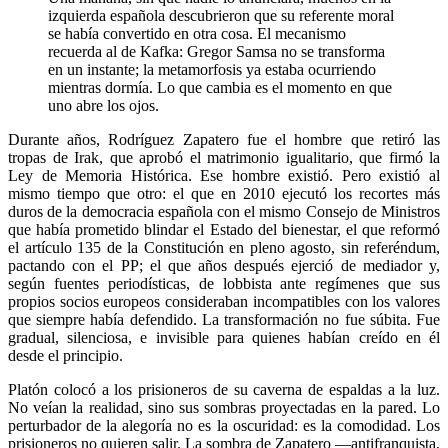
izquierda española descubrieron que su referente moral
se había convertido en otra cosa. El mecanismo
recuerda al de Kafka: Gregor Samsa no se transforma
en un instante; la metamorfosis ya estaba ocurriendo
mientras dormía. Lo que cambia es el momento en que
uno abre los ojos.
Durante años, Rodríguez Zapatero fue el hombre que retiró las
tropas de Irak, que aprobó el matrimonio igualitario, que firmó la
Ley de Memoria Histórica. Ese hombre existió. Pero existió al
mismo tiempo que otro: el que en 2010 ejecutó los recortes más
duros de la democracia española con el mismo Consejo de Ministros
que había prometido blindar el Estado del bienestar, el que reformó
el artículo 135 de la Constitución en pleno agosto, sin referéndum,
pactando con el PP; el que años después ejerció de mediador y,
según fuentes periodísticas, de lobbista ante regímenes que sus
propios socios europeos consideraban incompatibles con los valores
que siempre había defendido. La transformación no fue súbita. Fue
gradual, silenciosa, e invisible para quienes habían creído en él
desde el principio.
Platón colocó a los prisioneros de su caverna de espaldas a la luz.
No veían la realidad, sino sus sombras proyectadas en la pared. Lo
perturbador de la alegoría no es la oscuridad: es la comodidad. Los
prisioneros no quieren salir. La sombra de Zapatero —antifranquista,