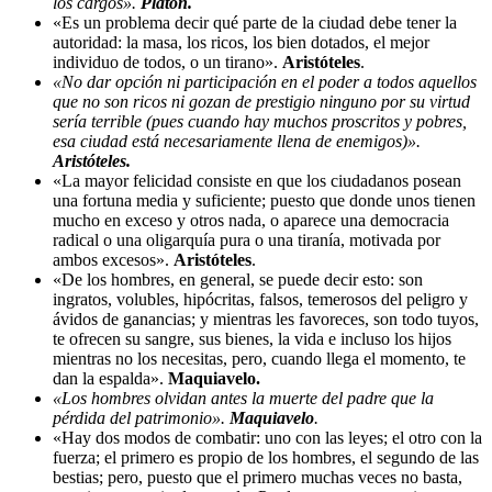
los cargos».
Platón.
«Es un problema decir qué parte de la ciudad debe tener la
autoridad: la masa, los ricos, los bien dotados, el mejor
individuo de todos, o un tirano».
Aristóteles
.
«No dar opción ni participación en el poder a todos aquellos
que no son ricos ni gozan de prestigio ninguno por su virtud
sería terrible (pues cuando hay muchos proscritos y pobres,
esa ciudad está necesariamente llena de enemigos)».
Aristóteles.
«La mayor felicidad consiste en que los ciudadanos posean
una fortuna media y suficiente; puesto que donde unos tienen
mucho en exceso y otros nada, o aparece una democracia
radical o una oligarquía pura o una tiranía, motivada por
ambos excesos».
Aristóteles
.
«De los hombres, en general, se puede decir esto: son
ingratos, volubles, hipócritas, falsos, temerosos del peligro y
ávidos de ganancias; y mientras les favoreces, son todo tuyos,
te ofrecen su sangre, sus bienes, la vida e incluso los hijos
mientras no los necesitas, pero, cuando llega el momento, te
dan la espalda».
Maquiavelo.
«Los hombres olvidan antes la muerte del padre que la
pérdida del patrimonio».
Maquiavelo
.
«Hay dos modos de combatir: uno con las leyes; el otro con la
fuerza; el primero es propio de los hombres, el segundo de las
bestias; pero, puesto que el primero muchas veces no basta,