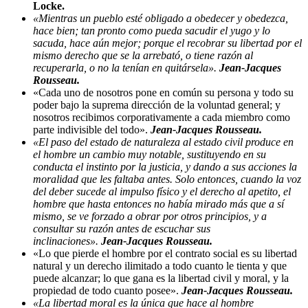
Locke.
«Mientras un pueblo esté obligado a obedecer y obedezca,
hace bien; tan pronto como pueda sacudir el yugo y lo
sacuda, hace aún mejor; porque el recobrar su libertad por el
mismo derecho que se la arrebató, o tiene razón al
recuperarla, o no la tenían en quitársela».
Jean-Jacques
Rousseau.
«Cada uno de nosotros pone en común su persona y todo su
poder bajo la suprema dirección de la voluntad general; y
nosotros recibimos corporativamente a cada miembro como
parte indivisible del todo».
Jean-Jacques Rousseau.
«El paso del estado de naturaleza al estado civil produce en
el hombre un cambio muy notable, sustituyendo en su
conducta el instinto por la justicia, y dando a sus acciones la
moralidad que les faltaba antes. Solo entonces, cuando la voz
del deber sucede al impulso físico y el derecho al apetito, el
hombre que hasta entonces no había mirado más que a sí
mismo, se ve forzado a obrar por otros principios, y a
consultar su razón antes de escuchar sus
inclinaciones».
Jean-Jacques Rousseau.
«Lo que pierde el hombre por el contrato social es su libertad
natural y un derecho ilimitado a todo cuanto le tienta y que
puede alcanzar; lo que gana es la libertad civil y moral, y la
propiedad de todo cuanto posee».
Jean-Jacques Rousseau.
«La libertad moral es la única que hace al hombre