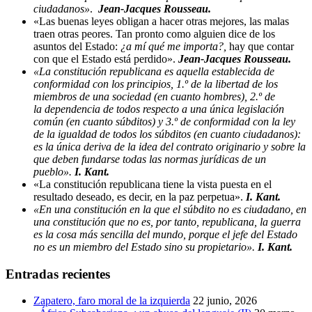
ciudadanos»
.
Jean-Jacques Rousseau.
«Las buenas leyes obligan a hacer otras mejores, las malas
traen otras peores. Tan pronto como alguien dice de los
asuntos del Estado:
¿a mí qué me importa?,
hay que contar
con que el Estado está perdido».
Jean-Jacques Rousseau.
«La constitución republicana es aquella establecida de
conformidad con los principios, 1.º de la libertad de los
miembros de una sociedad (en cuanto hombres), 2.º de
la dependencia de todos respecto a una única legislación
común (en cuanto súbditos) y 3.º de conformidad con la ley
de la igualdad de todos los súbditos (en cuanto ciudadanos):
es la única deriva de la idea del contrato originario y sobre la
que deben fundarse todas las normas jurídicas de un
pueblo».
I. Kant.
«La constitución republicana tiene la vista puesta en el
resultado deseado, es decir, en la paz perpetua».
I. Kant.
«En una constitución en la que el súbdito no es ciudadano, en
una constitución que no es, por tanto, republicana, la guerra
es la cosa más sencilla del mundo, porque el jefe del Estado
no es un miembro del Estado sino su propietario».
I. Kant.
Entradas recientes
Zapatero, faro moral de la izquierda
22 junio, 2026