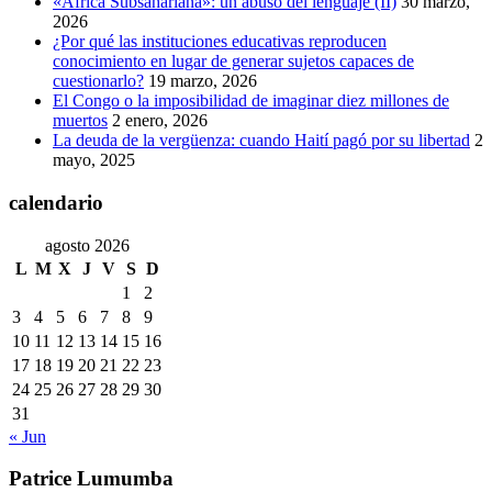
«África Subsahariana»: un abuso del lenguaje (II)
30 marzo,
2026
¿Por qué las instituciones educativas reproducen
conocimiento en lugar de generar sujetos capaces de
cuestionarlo?
19 marzo, 2026
El Congo o la imposibilidad de imaginar diez millones de
muertos
2 enero, 2026
La deuda de la vergüenza: cuando Haití pagó por su libertad
2
mayo, 2025
calendario
agosto 2026
L
M
X
J
V
S
D
1
2
3
4
5
6
7
8
9
10
11
12
13
14
15
16
17
18
19
20
21
22
23
24
25
26
27
28
29
30
31
« Jun
Patrice Lumumba