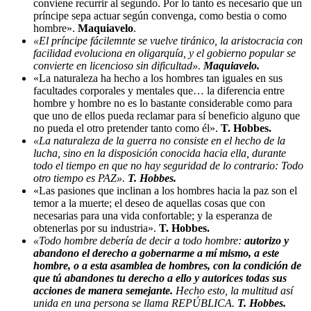
conviene recurrir al segundo. Por lo tanto es necesario que un
príncipe sepa actuar según convenga, como bestia o como
hombre».
Maquiavelo
.
«El príncipe fácilemnte se vuelve tiránico, la aristocracia con
facilidad evoluciona en oligarquía, y el gobierno popular se
convierte en licencioso sin dificultad».
Maquiavelo.
«La naturaleza ha hecho a los hombres tan iguales en sus
facultades corporales y mentales que… la diferencia entre
hombre y hombre no es lo bastante considerable como para
que uno de ellos pueda reclamar para sí beneficio alguno que
no pueda el otro pretender tanto como él».
T. Hobbes.
«La naturaleza de la guerra no consiste en el hecho de la
lucha, sino en la disposición conocida hacia ella, durante
todo el tiempo en que no hay seguridad de lo contrario: Todo
otro tiempo es PAZ».
T. Hobbes.
«Las pasiones que inclinan a los hombres hacia la paz son el
temor a la muerte; el deseo de aquellas cosas que con
necesarias para una vida confortable; y la esperanza de
obtenerlas por su industria».
T. Hobbes.
«Todo hombre debería de decir a todo hombre:
autorizo y
abandono el derecho a gobernarme a mí mismo, a este
hombre, o a esta asamblea de hombres, con la condición de
que tú abandones tu derecho a ello y autorices todas sus
acciones de manera semejante.
Hecho esto, la multitud así
unida en una persona se llama REPÚBLICA.
T. Hobbes.