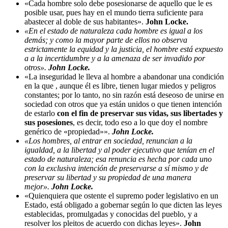
«Cada hombre solo debe posesionarse de aquello que le es
posible usar, pues hay en el mundo tierra suficiente para
abastecer al doble de sus habitantes».
John Locke.
«En el estado de naturaleza cada hombre es igual a los
demás; y como la mayor parte de ellos no observa
estrictamente la equidad y la justicia, el hombre está expuesto
a a la incertidumbre y a la amenaza de ser invadido por
otros».
John Locke.
«La inseguridad le lleva al hombre a abandonar una condición
en la que , aunque él es libre, tienen lugar miedos y peligros
constantes; por lo tanto, no sin razón está deseoso de unirse en
sociedad con otros que ya están unidos o que tienen intención
de estarlo
con el fin de preservar sus vidas, sus libertades y
sus posesiones
, es decir, todo eso a lo que doy el nombre
genérico de «propiedad»».
John Locke.
«Los hombres, al entrar en sociedad, renuncian a la
igualdad, a la libertad y al poder ejecutivo que tenían en el
estado de naturaleza; esa renuncia es hecha por cada uno
con la exclusiva intención de preservarse a sí mismo y de
preservar su libertad y su propiedad de una manera
mejor».
John Locke.
«Quienquiera que ostente el supremo poder legislativo en un
Estado, está obligado a gobernar según lo que dicten las leyes
establecidas, promulgadas y conocidas del pueblo, y a
resolver los pleitos de acuerdo con dichas leyes».
John