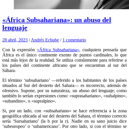
«África Subsahariana»: un abuso del
lenguaje
28 abril, 2023
/
Andrés Echube
/
1 comentario
Con la expresión
«África Subsahariana»
, cualquiera pensaría que
África es el único continente exento de puntos cardinales, lo que
está más lejos de la realidad. Se utiliza comúnmente para referirse a
los países del continente africano que se encuentran al sur del
Sáhara.
El término ‘subsahariano’ —referido a los habitantes de los países
situados al Sur del desierto del Sahara— es incorrecto, además de
ofensivo. Supone, por su naturaleza, un abuso del lenguaje; como
también lo serían expresiones como: «suprasahariano», «subalpino»,
«subandino», o «supralpino».
Si, por un lado, con «subsahariano» se hace referencia a la zona
geográfica ubicada al sur del desierto del Sahara, el término correcto
sería ‘Sursahariano’ (la b por la r). Nadie en su sano juicio dice
‘subeuropeo’ o ‘subamericano’. Por otro lado, si con el término se