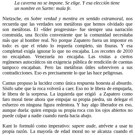
La caverna no se impone. Se elige. Y esa elección tiene
un nombre en Sartre: mala fe.
Nietzsche, en
Sobre verdad y mentira en sentido extramoral
, nos
recuerda que las verdades son metáforas que hemos olvidado que
son metáforas. El «líder progresista» fue siempre una narración
construida, una ficción conveniente que la comunidad necesitaba
más que al hombre real. No porque Zapatero fuera un impostor en
todo: es que el relato lo requería completo, sin fisuras. Y esa
completud exigía ignorar lo que no encajaba. Los recortes de 2010
no encajaban. Venezuela no encajaba. Las visitas a ciertos
regímenes autocráticos sin exigencia pública de rendición de cuentas
tampoco encajaban. Pero las metáforas útiles sobreviven a sus
contradicciones. Eso es precisamente lo que las hace peligrosas.
Camus propuso la lucidez como única respuesta honesta al absurdo.
Sísifo sabe que la roca volverá a caer. Eso no le libera de empujarla,
le libera de la sorpresa. La izquierda que erigió a Zapatero como
faro moral tiene ahora que empujar su propia piedra, sin delegar el
esfuerzo en ninguna figura redentora. Y hay algo liberador en eso,
aunque duela: quien empuja su propia roca con los ojos abiertos no
puede culpar a nadie cuando rueda hacia abajo.
Kant lo formuló como imperativo:
sapere aude
, atrévete a usar tu
propia razón. La mayoría de edad moral no se alcanza cuando el