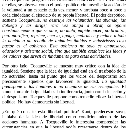
de ellas, se observa cómo el poder político circunscribe la acción de
la voluntad a un espacio cada vez menor, y arrebata poco a poco a
cada ciudadano el ejercicio de su propia libertad. El poder despótico,
sostiene Tocqueville,
no destruye las voluntades, las ablanda, las
doblega y las dirige; rara vez obliga a obrar, se opone
constantemente a que se obre; no mata, impide nacer; no tiraniza,
pero mortifica, reprime, enerva, apaga, embrutece y reduce a toda
la nación a un rebaño de animales tímidos e industriosos cuyo
pastor es el gobierno. Este gobierno no solo es empresario,
educador y asistente social, sino que también establece las ideas y
los valores que sirven de fundamento para estas actividades.
Por otro lado, Tocqueville se muestra muy crítico con la idea de
igualdad. Sostiene que la idea de igualdad está en el trasfondo de la
no actividad, hasta tal punto que los vicios del despotismo son
precisamente aquellos que favorecen la igualdad.
La igualdad
predispone a los hombres a no ocuparse de sus semejantes.
El
«monstruo» de la igualdad es la indiferencia, junto con la inacción y
el despotismo. Tocqueville propone como remedio eficaz la libertad
política. No hay democracia sin libertad.
¿En qué consiste esta libertad política? Kant, predecesor suyo,
hablaba de la idea de libertad como condicionamiento de las
acciones humanas. A Tocqueville le interesaba comprender las
circunstancias en que la libertad podía preservarse dentro de los