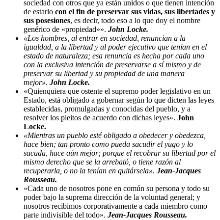
sociedad con otros que ya están unidos o que tienen intención
de estarlo
con el fin de preservar sus vidas, sus libertades y
sus posesiones
, es decir, todo eso a lo que doy el nombre
genérico de «propiedad»».
John Locke.
«Los hombres, al entrar en sociedad, renuncian a la
igualdad, a la libertad y al poder ejecutivo que tenían en el
estado de naturaleza; esa renuncia es hecha por cada uno
con la exclusiva intención de preservarse a sí mismo y de
preservar su libertad y su propiedad de una manera
mejor».
John Locke.
«Quienquiera que ostente el supremo poder legislativo en un
Estado, está obligado a gobernar según lo que dicten las leyes
establecidas, promulgadas y conocidas del pueblo, y a
resolver los pleitos de acuerdo con dichas leyes».
John
Locke.
«Mientras un pueblo esté obligado a obedecer y obedezca,
hace bien; tan pronto como pueda sacudir el yugo y lo
sacuda, hace aún mejor; porque el recobrar su libertad por el
mismo derecho que se la arrebató, o tiene razón al
recuperarla, o no la tenían en quitársela».
Jean-Jacques
Rousseau.
«Cada uno de nosotros pone en común su persona y todo su
poder bajo la suprema dirección de la voluntad general; y
nosotros recibimos corporativamente a cada miembro como
parte indivisible del todo».
Jean-Jacques Rousseau.