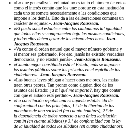
«Lo que generaliza la voluntad no es tanto el número de votos
como el interés común que los une: porque en esta institución
cada uno se somete necesariamente a las condiciones que
impone a los demás. Esto da a las deliberaciones comunes un
carácter de equidad».
Jean-Jacques Rousseau.
«El pacto social establece entre los ciudadanos tal igualdad
que todos ellos se comprometen bajo las mismas condiciones,
y todos ellos deben gozar de los mismo derechos».
Jean-
Jacques Rousseau.
«Va contra el orden natural que el mayor número gobierne y
el menor sea gobernado. Por eso, jamás ha existido verdadera
democracia, y no existirá jamás».
Jean-Jacques Rousseau.
«Cuanto mejor constituido está el Estado, más se imponen
los asuntos públicos sobre los privados en el espíritu de los
ciudadanos»
.
Jean-Jacques Rousseau.
«Las buenas leyes obligan a hacer otras mejores, las malas
traen otras peores. Tan pronto como alguien dice de los
asuntos del Estado:
¿a mí qué me importa?,
hay que contar
con que el Estado está perdido».
Jean-Jacques Rousseau.
«La constitución republicana es aquella establecida de
conformidad con los principios, 1.º de la libertad de los
miembros de una sociedad (en cuanto hombres), 2.º de
la dependencia de todos respecto a una única legislación
común (en cuanto súbditos) y 3.º de conformidad con la ley
de la igualdad de todos los súbditos (en cuanto ciudadanos):