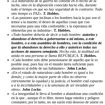
«La naturaleza de la guerra no consiste en el hecho de la
lucha, sino en la disposición conocida hacia ella, durante
todo el tiempo en que no hay seguridad de lo contrario: Todo
otro tiempo es PAZ».
T. Hobbes.
«Las pasiones que inclinan a los hombres hacia la paz son el
temor a la muerte; el deseo de aquellas cosas que con
necesarias para una vida confortable; y la esperanza de
obtenerlas por su industria».
T. Hobbes.
«Todo hombre debería de decir a todo hombre:
autorizo y
abandono el derecho a gobernarme a mí mismo, a este
hombre, o a esta asamblea de hombres, con la condición de
que tú abandones tu derecho a ello y autorices todas sus
acciones de manera semejante.
Hecho esto, la multitud así
unida en una persona se llama REPÚBLICA.
T. Hobbes.
«Cada hombre solo debe posesionarse de aquello que le es
posible usar, pues hay en el mundo tierra suficiente para
abastecer al doble de sus habitantes».
John Locke.
«En el estado de naturaleza cada hombre es igual a los
demás; y como la mayor parte de ellos no observa
estrictamente la equidad y la justicia, el hombre está expuesto
a a la incertidumbre y a la amenaza de ser invadido por
otros».
John Locke.
«La inseguridad le lleva al hombre a abandonar una condición
en la que , aunque él es libre, tienen lugar miedos y peligros
constantes; por lo tanto, no sin razón está deseoso de unirse en