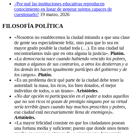
¿Por qué las instituciones educativas reproducen
conocimiento en lugar de generar sujetos capaces de
cuestionarlo?
19 marzo, 2026
FILOSOFÍA POLÍTICA
«Nosotros no establecemos la ciudad mirando a que una clase
de gente sea especialmente feliz, sino para que lo sea en
mayor grado posible la ciudad toda (…). En una ciudad tal
encontraríamos más que en otra alguna la justicia».
Platón.
«La democracia nace cuando habiendo vencido los pobres,
matan a algunos de sus contrarios, a otros los destierran y a
los demás les hacen igualmente partícipes del gobierno y de
los cargos».
Platón.
«Es un problema decir qué parte de la ciudad debe tener la
autoridad: la masa, los ricos, los bien dotados, el mejor
individuo de todos, o un tirano».
Aristóteles
.
«No dar opción ni participación en el poder a todos aquellos
que no son ricos ni gozan de prestigio ninguno por su virtud
sería terrible (pues cuando hay muchos proscritos y pobres,
esa ciudad está necesariamente llena de enemigos)».
Aristóteles.
«La mayor felicidad consiste en que los ciudadanos posean
una fortuna media y suficiente; puesto que donde unos tienen