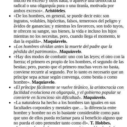
mucho en exceso y otros nada, o aparece una democracia
radical o una oligarquía pura o una tiranía, motivada por
ambos excesos».
Aristóteles
.
«De los hombres, en general, se puede decir esto: son
ingratos, volubles, hipócritas, falsos, temerosos del peligro y
ávidos de ganancias; y mientras les favoreces, son todo tuyos,
te ofrecen su sangre, sus bienes, la vida e incluso los hijos
mientras no los necesitas, pero, cuando llega el momento, te
dan la espalda».
Maquiavelo.
«Los hombres olvidan antes la muerte del padre que la
pérdida del patrimonio».
Maquiavelo
.
«Hay dos modos de combatir: uno con las leyes; el otro con la
fuerza; el primero es propio de los hombres, el segundo de las
bestias; pero, puesto que el primero muchas veces no basta,
conviene recurrir al segundo. Por lo tanto es necesario que un
príncipe sepa actuar según convenga, como bestia o como
hombre».
Maquiavelo
.
«El príncipe fácilemnte se vuelve tiránico, la aristocracia con
facilidad evoluciona en oligarquía, y el gobierno popular se
convierte en licencioso sin dificultad».
Maquiavelo.
«La naturaleza ha hecho a los hombres tan iguales en sus
facultades corporales y mentales que… la diferencia entre
hombre y hombre no es lo bastante considerable como para
que uno de ellos pueda reclamar para sí beneficio alguno que
no pueda el otro pretender tanto como él».
T. Hobbes.