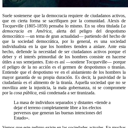
Suele sostenerse que la democracia requiere de ciudadanos activos,
que en cierta forma se sacrifiquen por la comunidad. Alexis de
Tocqueville (1805-1859) pensaba lo mismo. En su obra titulada
La
democracia en América,
alerta del peligro del despotismo
democrático —un tema de gran actualidad— partiendo del hecho de
que la sociedad democrática, por lo general, es una sociedad
individualista en la que los hombres tienden a aislare. Ante esta
hecho, defiende la necesidad de ser ciudadanos activos porque el
deber y el interés primordial de los hombres consiste en hacerse
útiles a sus semejantes. Esto es así —sostiene Tocqueville— porque
el peligro de la no acción es el germen de despotismos o tiranías.
Entiende que el despotismo ve en el aislamiento de los hombres la
mayor garantía de su propia duración. Es decir, la pasividad de la
ciudadanía es el alimento de la tiranía. Aquella sociedad que no se
moviliza ante la injusticia, la mala gobernanza, ni se compromete
por la
cosa pública,
está condenada a ser tiranizada.
La masa de individuos separados y distantes «tiende a
dejar el terreno completamente libre a los efectos
perversos que generan las buenas intenciones del
Estado».
Vemos que este peligro existe en las sociedades actuales. En muchas