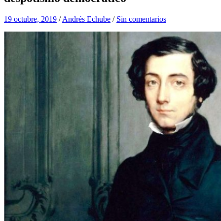
19 octubre, 2019
/
Andrés Echube
/
Sin comentarios